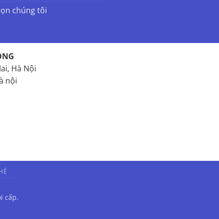
họn chúng tôi
ONG
ai, Hà Nội
à nội
 HỆ
i cấp.