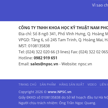
Vì sao c
CÔNG TY TNHH KHOA HỌC KỸ THUẬT NAM PH
Địa chỉ: Số 8 ngõ 341, Phố Vĩnh Hưng, Q. Hoàng M
VPGD: Tầng 6, số 245 Tam Trinh, Q. Hoàng Mai, H
MST: 0108135838
Tel: (024) 322 020 66 (3 lines) Fax: (024) 322 02 065
Hotline:
0982 919 651
Email:
sales@npsc.vn
- Website: npsc.vn
TRANG CHỦ
SẢN PHẨM
HÃNG SẢN XUẤT
VIDEO
LIÊN
Copyright 2026 ©
www.NPSC.vn
Giấy ĐKKD số 0108135838 do Sở kế hoạch đầu tư Hà Nộ
Người chịu trách nhiệm: Ông Trần Ngọc Quang.