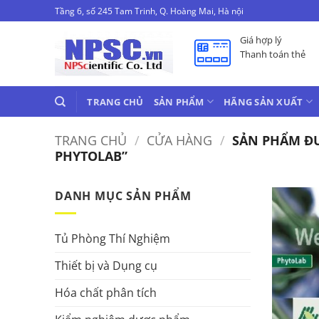
Bỏ
Tầng 6, số 245 Tam Trinh, Q. Hoàng Mai, Hà nội
qua
Giá hợp lý
nội
Thanh toán thẻ
dung
TRANG CHỦ
SẢN PHẨM
HÃNG SẢN XUẤT
TRANG CHỦ
/
CỬA HÀNG
/
SẢN PHẨM ĐƯ
PHYTOLAB”
DANH MỤC SẢN PHẨM
Tủ Phòng Thí Nghiệm
Thiết bị và Dụng cụ
Hóa chất phân tích