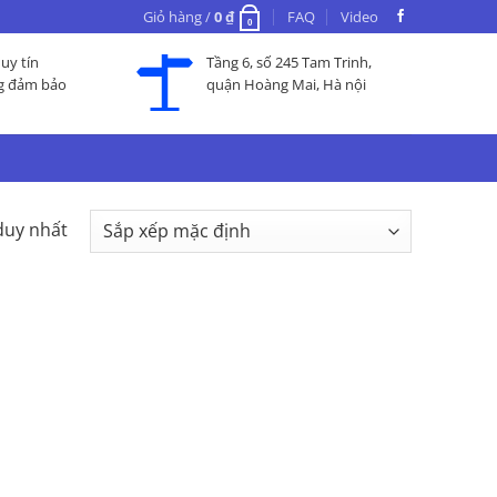
Giỏ hàng /
0
₫
FAQ
Video
0
uy tín
Tầng 6, số 245 Tam Trinh,
g đảm bảo
quận Hoàng Mai, Hà nội
duy nhất