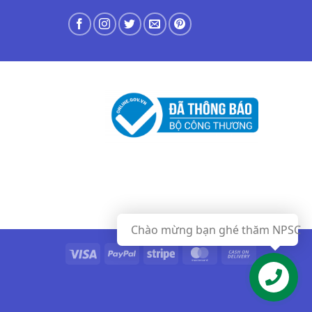
Chào mừng bạn ghé thăm NPSC
Visa
PayPal
Stripe
MasterCard
Cash
On
Delivery