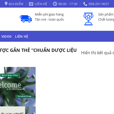
ĐỊA ĐIỂM
LIÊN HỆ
08:00 - 17:30
098-291-9651
Miễn phí giao hàng
Sản phẩm 
Tận nơi - toàn quốc
Chất lượn
VIDEO
LIÊN HỆ
ỢC GẮN THẺ “CHUẨN DƯỢC LIỆU
Hiển thị kết quả 
Add to
Wishlist