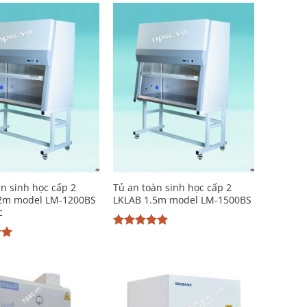
sao
Add to
Add to
Wishlist
Wishlist
àn sinh học cấp 2
Tủ an toàn sinh học cấp 2
.2m model LM-1200BS
LKLAB 1.5m model LM-1500BS
c
Được xếp
hạng
5
5
p
sao
5