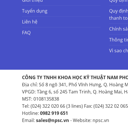
Tuyển dụng
Quy định
thanh t
Liên hệ
Chính s
FAQ
Thông ti
Vì sao c
CÔNG TY TNHH KHOA HỌC KỸ THUẬT NAM PH
Địa chỉ: Số 8 ngõ 341, Phố Vĩnh Hưng, Q. Hoàng M
VPGD: Tầng 6, số 245 Tam Trinh, Q. Hoàng Mai, H
MST: 0108135838
Tel: (024) 322 020 66 (3 lines) Fax: (024) 322 02 065
Hotline:
0982 919 651
Email:
sales@npsc.vn
- Website: npsc.vn