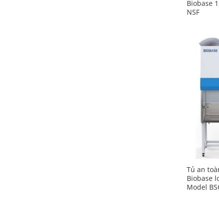
Biobase 
NSF
Tủ an toà
Biobase 
Model BSC