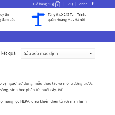
Giỏ hàng /
0
₫
FAQ
Video
0
uy tín
Tầng 6, số 245 Tam Trinh,
g đảm bảo
quận Hoàng Mai, Hà nội
7 kết quả
ảo vệ người sử dụng, mẫu thao tác và môi trường trước
sàng, sinh học phân tử, nuôi cấy, IVF
 bộ màng lọc HEPA, điều khiển điện tử với màn hình