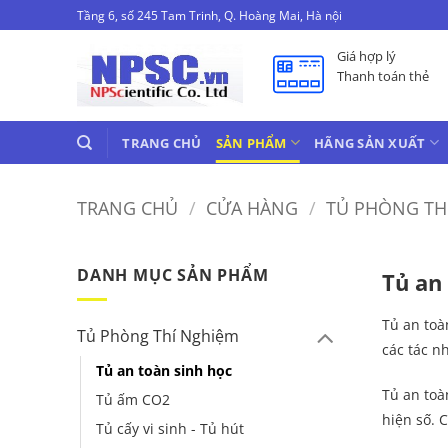
Bỏ
Tầng 6, số 245 Tam Trinh, Q. Hoàng Mai, Hà nội
qua
Giá hợp lý
nội
Thanh toán thẻ
dung
TRANG CHỦ
SẢN PHẨM
HÃNG SẢN XUẤT
TRANG CHỦ
/
CỬA HÀNG
/
TỦ PHÒNG TH
DANH MỤC SẢN PHẨM
Tủ an
Tủ an toà
Tủ Phòng Thí Nghiệm
các tác n
Tủ an toàn sinh học
Tủ an toà
Tủ ấm CO2
hiện số. C
Tủ cấy vi sinh - Tủ hút