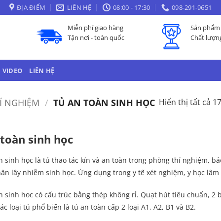
ĐỊA ĐIỂM
LIÊN HỆ
08:00 - 17:30
098-291-9651
Miễn phí giao hàng
Sản phẩm 
Tận nơi - toàn quốc
Chất lượn
VIDEO
LIÊN HỆ
Í NGHIỆM
/
TỦ AN TOÀN SINH HỌC
Hiển thị tất cả 1
 toàn sinh học
n sinh học là tủ thao tác kín và an toàn trong phòng thí nghiệm, b
hân lây nhiễm sinh học. Ứng dụng trong y tế xét nghiệm, y học lâm 
n sinh hoc có cấu trúc bằng thép không rỉ. Quạt hút tiêu chuẩn, 2
ác loại tủ phổ biến là tủ an toàn cấp 2 loại A1, A2, B1 và B2.