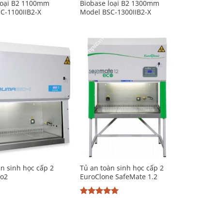
loại B2 1100mm
Biobase loại B2 1300mm
C-1100IIB2-X
Model BSC-1300IIB2-X
Add to
Add to
Wishlist
Wishlist
àn sinh học cấp 2
Tủ an toàn sinh học cấp 2
io2
EuroClone SafeMate 1.2
Được xếp
hạng
5
5