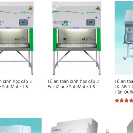
Add to
Add to
Wishlist
Wishlist
n sinh học cấp 2
Tủ an toàn sinh học cấp 2
Tủ an to
 SafeMate 1.5
EuroClone SafeMate 1.8
LKLAB 1
Hàn Quố
Được xế
hạng
5
sao