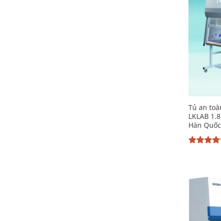
Tủ an toà
LKLAB 1.
Hàn Quốc
Được xế
hạng
5
5
sao