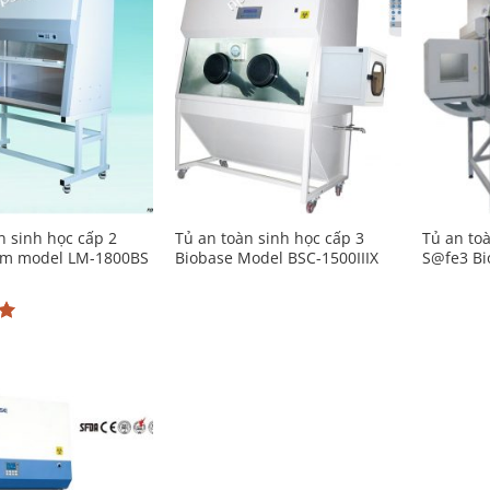
Add to
Add to
Wishlist
Wishlist
n sinh học cấp 2
Tủ an toàn sinh học cấp 3
Tủ an to
8m model LM-1800BS
Biobase Model BSC-1500IIIX
S@fe3 Bi
p
Add to
Wishlist