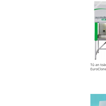
Tủ an toà
EuroClone