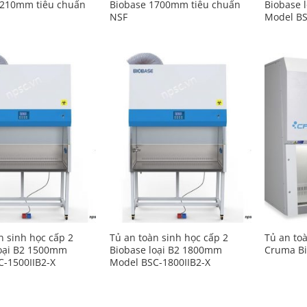
1210mm tiêu chuẩn
Biobase 1700mm tiêu chuẩn
Biobase 
NSF
Model BS
Add to
Add to
Wishlist
Wishlist
n sinh học cấp 2
Tủ an toàn sinh học cấp 2
Tủ an to
loại B2 1500mm
Biobase loại B2 1800mm
Cruma B
-1500IIB2-X
Model BSC-1800IIB2-X