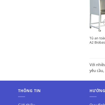
Tủ an toàn
A2 Biobas
Với nhiề
yêu cầu,
THÔNG TIN
HƯỚNG
Giới thiệu
Quy địn