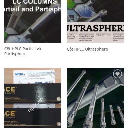
Cột HPLC Partisil và
Cột HPLC Ultrasphere
Partisphere
Add to
Add to
Wishlist
Wishlist