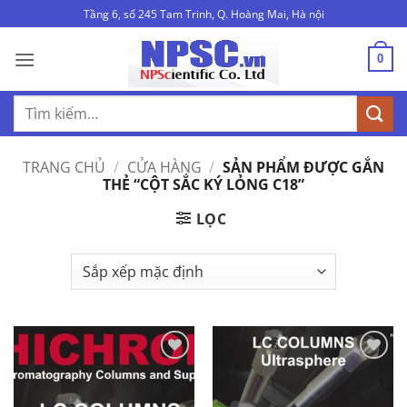
Bỏ
Tầng 6, số 245 Tam Trinh, Q. Hoàng Mai, Hà nội
qua
nội
0
dung
Tìm
kiếm:
TRANG CHỦ
/
CỬA HÀNG
/
SẢN PHẨM ĐƯỢC GẮN
THẺ “CỘT SẮC KÝ LỎNG C18”
LỌC
Add to
Add to
Wishlist
Wishlist