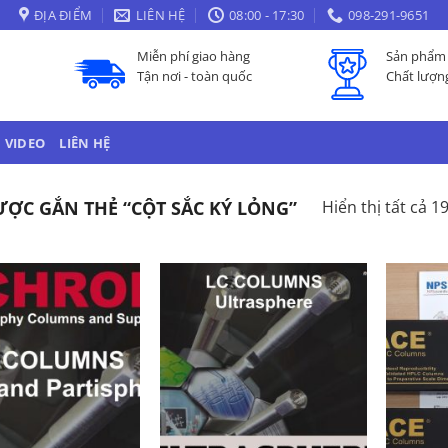
ĐỊA ĐIỂM
LIÊN HỆ
08:00 - 17:30
098-291-9651
Miễn phí giao hàng
Sản phẩm 
Tận nơi - toàn quốc
Chất lượn
VIDEO
LIÊN HỆ
ỢC GẮN THẺ “CỘT SẮC KÝ LỎNG”
Hiển thị tất cả 1
Add to
Add to
Wishlist
Wishlist