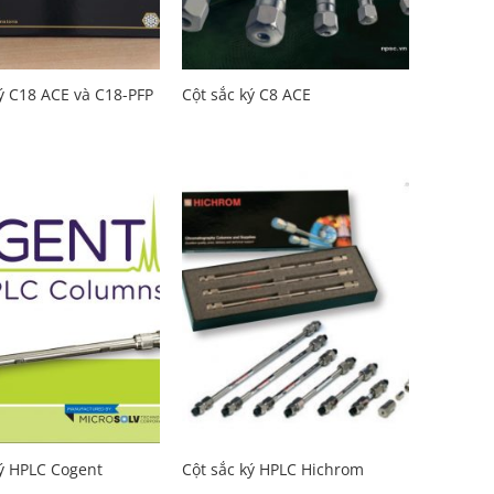
ký C18 ACE và C18-PFP
Cột sắc ký C8 ACE
Add to
Add to
Wishlist
Wishlist
ký HPLC Cogent
Cột sắc ký HPLC Hichrom