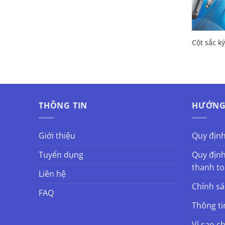
Cột sắc k
THÔNG TIN
HƯỚNG
Giới thiệu
Quy địn
Tuyển dụng
Quy định
thanh t
Liên hệ
Chính s
FAQ
Thông ti
Vì sao c