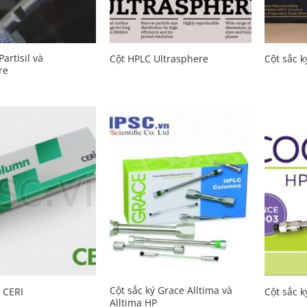
artisil và
Cột HPLC Ultrasphere
Cột sắc 
re
Add to
Add to
Wishlist
Wishlist
Cột sắc ký Grace Alltima và
ý CERI
Cột sắc 
Alltima HP