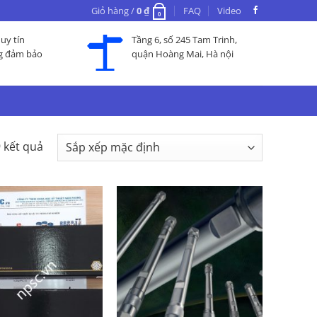
Giỏ hàng /
0
₫
FAQ
Video
0
uy tín
Tầng 6, số 245 Tam Trinh,
g đảm bảo
quận Hoàng Mai, Hà nội
9 kết quả
Add to
Add to
Wishlist
Wishlist