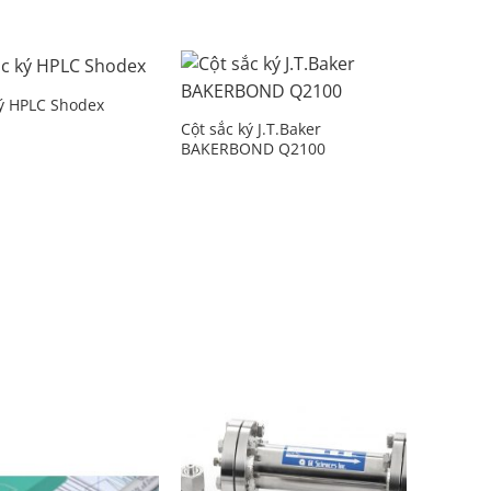
ký HPLC Shodex
Add to
Add to
Wishlist
Wishlist
Cột sắc ký J.T.Baker
BAKERBOND Q2100
Add to
Add to
Wishlist
Wishlist