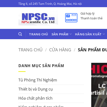
Bỏ
Tầng 6, số 245 Tam Trinh, Q. Hoàng Mai, Hà nội
qua
Giá hợp lý
nội
Thanh toán thẻ
dung
TRANG CHỦ
SẢN PHẨM
HÃNG SẢN XUẤT
TRANG CHỦ
/
CỬA HÀNG
/
SẢN PHẨM ĐƯ
DANH MỤC SẢN PHẨM
Tủ Phòng Thí Nghiệm
Thiết bị và Dụng cụ
Hóa chất phân tích