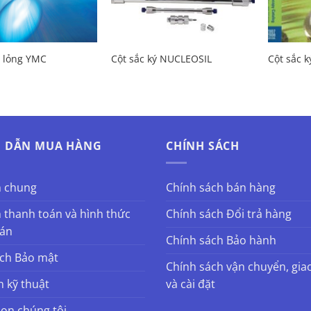
ý lỏng YMC
Cột sắc ký NUCLEOSIL
Cột sắc k
 DẪN MUA HÀNG
CHÍNH SÁCH
h chung
Chính sách bán hàng
 thanh toán và hình thức
Chính sách Đổi trả hàng
oán
Chính sách Bảo hành
ách Bảo mật
Chính sách vận chuyển, gia
n kỹ thuật
và cài đặt
họn chúng tôi