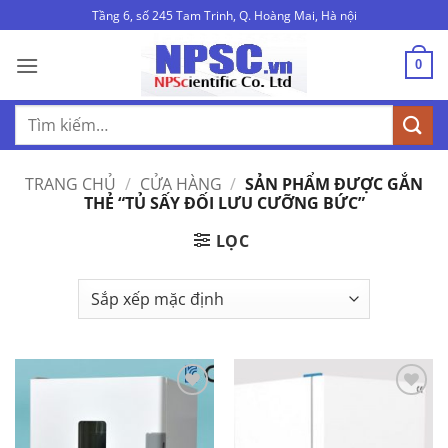
Bỏ
Tầng 6, số 245 Tam Trinh, Q. Hoàng Mai, Hà nội
qua
nội
0
dung
Tìm
kiếm:
TRANG CHỦ
/
CỬA HÀNG
/
SẢN PHẨM ĐƯỢC GẮN
THẺ “TỦ SẤY ĐỐI LƯU CƯỠNG BỨC”
LỌC
Add to
Add to
Wishlist
Wishlist