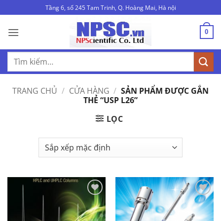
Bỏ
Tầng 6, số 245 Tam Trinh, Q. Hoàng Mai, Hà nội
qua
nội
0
dung
Tìm
kiếm:
TRANG CHỦ
/
CỬA HÀNG
/
SẢN PHẨM ĐƯỢC GẮN
THẺ “USP L26”
LỌC
Add to
Add to
Wishlist
Wishlist