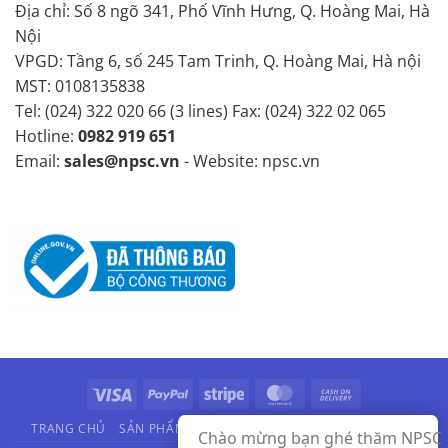
Địa chỉ: Số 8 ngõ 341, Phố Vĩnh Hưng, Q. Hoàng Mai, Hà
Nội
VPGD: Tầng 6, số 245 Tam Trinh, Q. Hoàng Mai, Hà nội
MST: 0108135838
Tel: (024) 322 020 66 (3 lines) Fax: (024) 322 02 065
Hotline:
0982 919 651
Email:
sales@npsc.vn
- Website: npsc.vn
Visa
PayPal
Stripe
MasterCard
Cash
On
TRANG CHỦ
SẢN PHẨM
HÃNG SẢN XUẤT
VIDEO
LIÊN HỆ
Chào mừng bạn ghé thăm NPSC
Delivery