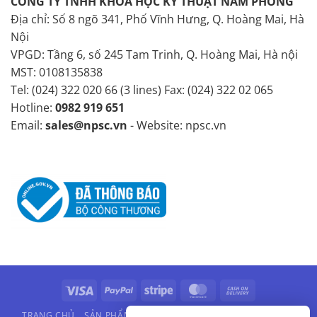
CÔNG TY TNHH KHOA HỌC KỸ THUẬT NAM PHONG
Địa chỉ: Số 8 ngõ 341, Phố Vĩnh Hưng, Q. Hoàng Mai, Hà
Nội
VPGD: Tầng 6, số 245 Tam Trinh, Q. Hoàng Mai, Hà nội
MST: 0108135838
Tel: (024) 322 020 66 (3 lines) Fax: (024) 322 02 065
Hotline:
0982 919 651
Email:
sales@npsc.vn
- Website: npsc.vn
Visa
PayPal
Stripe
MasterCard
Cash
On
TRANG CHỦ
SẢN PHẨM
HÃNG SẢN XUẤT
VIDEO
LIÊN HỆ