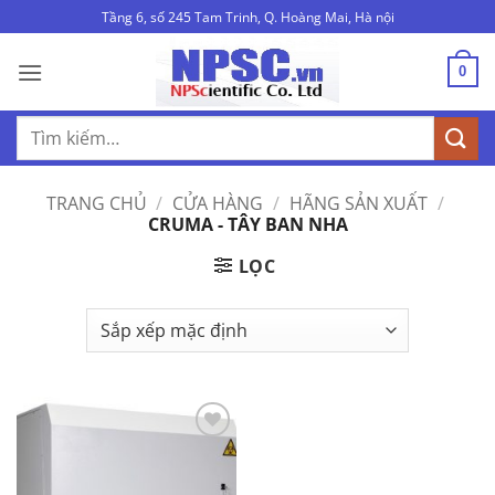
Bỏ
Tầng 6, số 245 Tam Trinh, Q. Hoàng Mai, Hà nội
qua
nội
0
dung
Tìm
kiếm:
TRANG CHỦ
/
CỬA HÀNG
/
HÃNG SẢN XUẤT
/
CRUMA - TÂY BAN NHA
LỌC
Add to
Wishlist