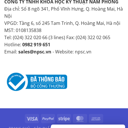
CÔNG TY TNHH KHOA HỌC KỸ THUẬT NAM PHONG
Địa chỉ: Số 8 ngõ 341, Phố Vĩnh Hưng, Q. Hoàng Mai, Hà
Nội
VPGD: Tầng 6, số 245 Tam Trinh, Q. Hoàng Mai, Hà nội
MST: 0108135838
Tel: (024) 322 020 66 (3 lines) Fax: (024) 322 02 065
Hotline:
0982 919 651
Email:
sales@npsc.vn
- Website: npsc.vn
Visa
PayPal
Stripe
MasterCard
Cash
On