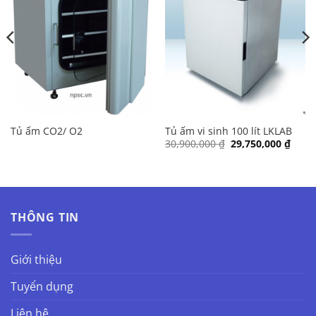
Tủ ấm CO2/ O2
Tủ ấm vi sinh 100 lít LKLAB
Giá
Giá
30,900,000
₫
29,750,000
₫
gốc
hiện
là:
tại
30,900,000 ₫.
là:
29,75
THÔNG TIN
Giới thiệu
Tuyển dụng
Liên hệ