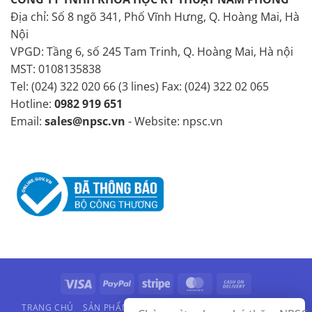
Địa chỉ: Số 8 ngõ 341, Phố Vĩnh Hưng, Q. Hoàng Mai, Hà
Nội
VPGD: Tầng 6, số 245 Tam Trinh, Q. Hoàng Mai, Hà nội
MST: 0108135838
Tel: (024) 322 020 66 (3 lines) Fax: (024) 322 02 065
Hotline:
0982 919 651
Email:
sales@npsc.vn
- Website: npsc.vn
Visa
PayPal
Stripe
MasterCard
Cash
On
TRANG CHỦ
SẢN PHẨM
HÃNG SẢN XUẤT
VIDEO
LIÊN HỆ