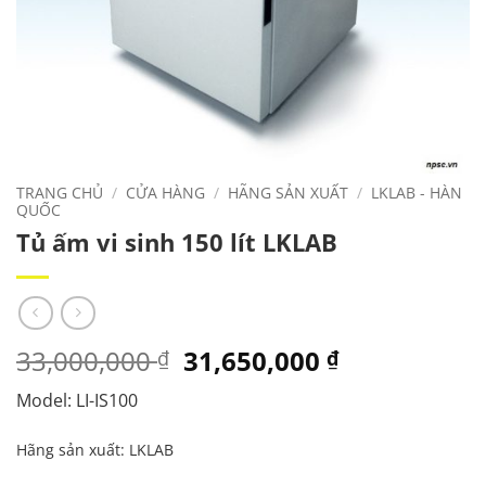
TRANG CHỦ
/
CỬA HÀNG
/
HÃNG SẢN XUẤT
/
LKLAB - HÀN
QUỐC
Tủ ấm vi sinh 150 lít LKLAB
Giá
Giá
33,000,000
31,650,000
₫
₫
gốc
hiện
Model: LI-IS100
là:
tại
33,000,000 ₫.
là:
Hãng sản xuất: LKLAB
31,650,000 