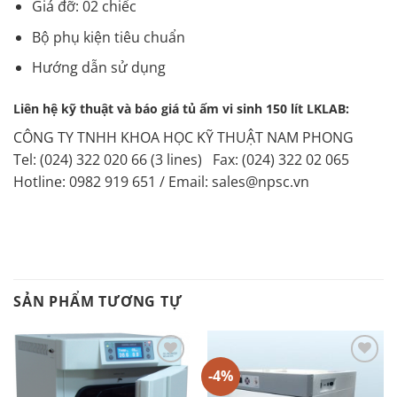
Giá đỡ: 02 chiếc
Bộ phụ kiện tiêu chuẩn
Hướng dẫn sử dụng
Liên hệ kỹ thuật và báo giá tủ ấm vi sinh 150 lít LKLAB:
CÔNG TY TNHH KHOA HỌC KỸ THUẬT NAM PHONG
Tel: (024) 322 020 66 (3 lines) Fax: (024) 322 02 065
Hotline: 0982 919 651 / Email: sales@npsc.vn
SẢN PHẨM TƯƠNG TỰ
-4%
Add to
Add to
Wishlist
Wishlist