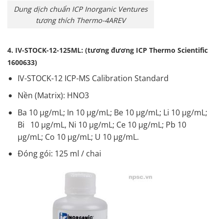
Dung dịch chuẩn ICP Inorganic Ventures
tương thích Thermo-4AREV
4. IV-STOCK-12-125ML: (tương đương ICP Thermo Scientific
1600633)
IV-STOCK-12 ICP-MS Calibration Standard
Nền (Matrix): HNO3
Ba 10 µg/mL; In 10 µg/mL; Be 10 µg/mL; Li 10 µg/mL;
Bi 10 µg/mL, Ni 10 µg/mL; Ce 10 µg/mL; Pb 10
µg/mL; Co 10 µg/mL; U 10 µg/mL.
Đóng gói: 125 ml / chai