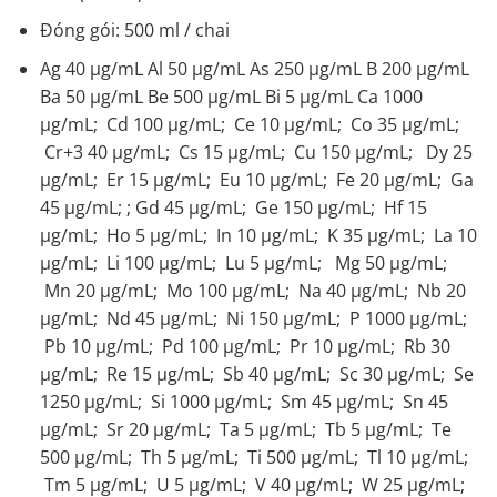
Đóng gói: 500 ml / chai
Ag 40 µg/mL Al 50 µg/mL As 250 µg/mL B 200 µg/mL
Ba 50 µg/mL Be 500 µg/mL Bi 5 µg/mL Ca 1000
µg/mL; Cd 100 µg/mL; Ce 10 µg/mL; Co 35 µg/mL;
Cr+3 40 µg/mL; Cs 15 µg/mL; Cu 150 µg/mL; Dy 25
µg/mL; Er 15 µg/mL; Eu 10 µg/mL; Fe 20 µg/mL; Ga
45 µg/mL; ; Gd 45 µg/mL; Ge 150 µg/mL; Hf 15
µg/mL; Ho 5 µg/mL; In 10 µg/mL; K 35 µg/mL; La 10
µg/mL; Li 100 µg/mL; Lu 5 µg/mL; Mg 50 µg/mL;
Mn 20 µg/mL; Mo 100 µg/mL; Na 40 µg/mL; Nb 20
µg/mL; Nd 45 µg/mL; Ni 150 µg/mL; P 1000 µg/mL;
Pb 10 µg/mL; Pd 100 µg/mL; Pr 10 µg/mL; Rb 30
µg/mL; Re 15 µg/mL; Sb 40 µg/mL; Sc 30 µg/mL; Se
1250 µg/mL; Si 1000 µg/mL; Sm 45 µg/mL; Sn 45
µg/mL; Sr 20 µg/mL; Ta 5 µg/mL; Tb 5 µg/mL; Te
500 µg/mL; Th 5 µg/mL; Ti 500 µg/mL; Tl 10 µg/mL;
Tm 5 µg/mL; U 5 µg/mL; V 40 µg/mL; W 25 µg/mL;