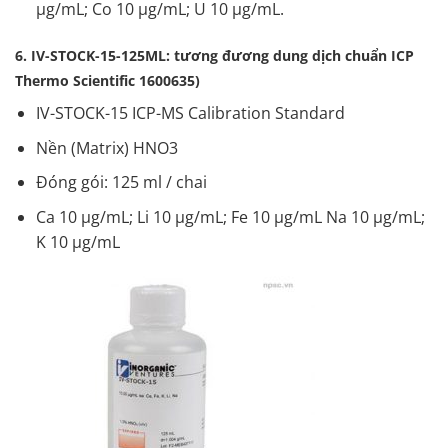
µg/mL; Co 10 µg/mL; U 10 µg/mL.
6. IV-STOCK-15-125ML: tương đương dung dịch chuẩn ICP
Thermo Scientific 1600635)
IV-STOCK-15 ICP-MS Calibration Standard
Nền (Matrix) HNO3
Đóng gói: 125 ml / chai
Ca 10 µg/mL; Li 10 µg/mL; Fe 10 µg/mL Na 10 µg/mL;
K 10 µg/mL