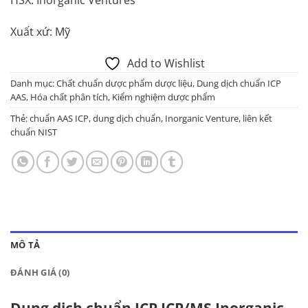
HSX: Inorganic Ventures
Xuất xứ: Mỹ
Add to Wishlist
Danh mục:
Chất chuẩn dược phẩm dược liệu
,
Dung dịch chuẩn ICP
AAS
,
Hóa chất phân tích
,
Kiểm nghiệm dược phẩm
Thẻ:
chuẩn AAS ICP
,
dung dịch chuẩn
,
Inorganic Venture
,
liên kết
chuẩn NIST
MÔ TẢ
ĐÁNH GIÁ (0)
Dung dịch chuẩn ICP ICP/MS Inorganic