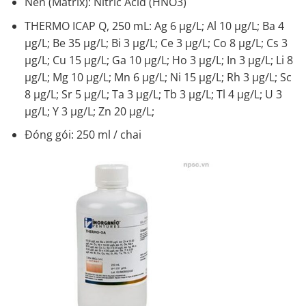
Nền (Matrix): Nitric Acid (HNO3)
THERMO ICAP Q, 250 mL: Ag 6 µg/L; Al 10 µg/L; Ba 4
µg/L; Be 35 µg/L; Bi 3 µg/L; Ce 3 µg/L; Co 8 µg/L; Cs 3
µg/L; Cu 15 µg/L; Ga 10 µg/L; Ho 3 µg/L; In 3 µg/L; Li 8
µg/L; Mg 10 µg/L; Mn 6 µg/L; Ni 15 µg/L; Rh 3 µg/L; Sc
8 µg/L; Sr 5 µg/L; Ta 3 µg/L; Tb 3 µg/L; Tl 4 µg/L; U 3
µg/L; Y 3 µg/L; Zn 20 µg/L;
Đóng gói: 250 ml / chai