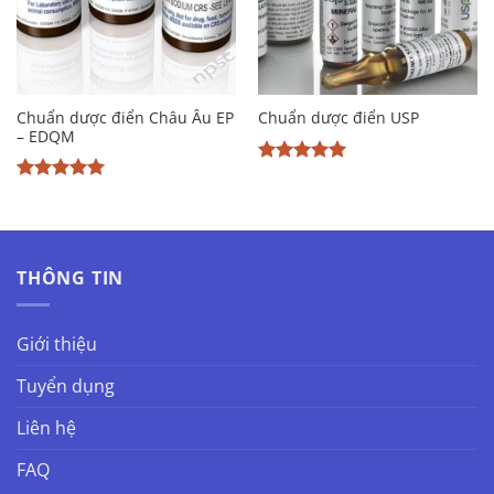
Chuẩn dược điển Châu Âu EP
Chuẩn dược điển USP
– EDQM
Được xếp
hạng
5
5
Được xếp
sao
hạng
5
5
sao
THÔNG TIN
Giới thiệu
Tuyển dụng
Liên hệ
FAQ