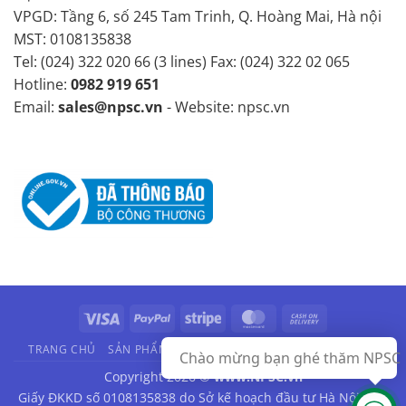
VPGD: Tầng 6, số 245 Tam Trinh, Q. Hoàng Mai, Hà nội
MST: 0108135838
Tel: (024) 322 020 66 (3 lines) Fax: (024) 322 02 065
Hotline:
0982 919 651
Email:
sales@npsc.vn
- Website: npsc.vn
Visa
PayPal
Stripe
MasterCard
Cash
On
TRANG CHỦ
SẢN PHẨM
HÃNG SẢN XUẤT
VIDEO
LIÊN HỆ
Chào mừng bạn ghé thăm NPSC
Delivery
Copyright 2026 ©
www.NPSC.vn
Giấy ĐKKD số 0108135838 do Sở kế hoạch đầu tư Hà Nội cấp.