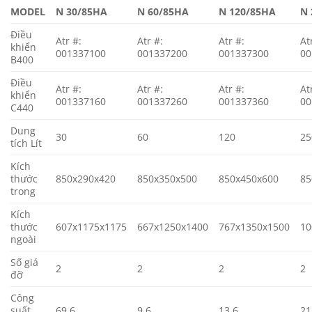
MODEL
N 30/85HA
N 60/85HA
N 120/85HA
N 
Điều
Atr #:
Atr #:
Atr #:
At
khiển
001337100
001337200
001337300
00
B400
Điều
Atr #:
Atr #:
Atr #:
At
khiển
001337160
001337260
001337360
00
C440
Dung
30
60
120
25
tích Lít
Kích
thước
850x290x420
850x350x500
850x450x600
85
trong
Kích
thước
607x1175x1175
667x1250x1400
767x1350x1500
10
ngoài
Số giá
2
2
2
2
đỡ
Công
suất
69.6
9.6
13.6
21