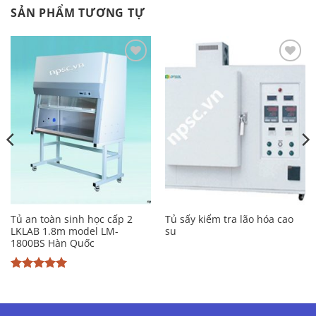
SẢN PHẨM TƯƠNG TỰ
Add to
Add to
Wishlist
Wishlist
Tủ an toàn sinh học cấp 2
Tủ sấy kiểm tra lão hóa cao
LKLAB 1.8m model LM-
su
1800BS Hàn Quốc
Được xếp
hạng
5
5
sao