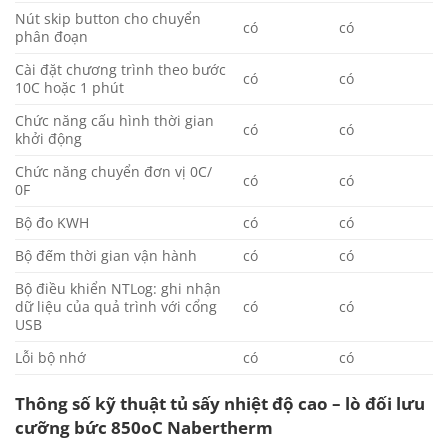
Nút skip button cho chuyển
có
có
phân đoạn
Cài đặt chương trình theo bước
có
có
10C hoặc 1 phút
Chức năng cấu hình thời gian
có
có
khởi động
Chức năng chuyển đơn vị 0C/
có
có
0F
Bộ đo KWH
có
có
Bộ đếm thời gian vận hành
có
có
Bộ điều khiển NTLog: ghi nhận
dữ liệu của quả trình với cổng
có
có
USB
Lỗi bộ nhớ
có
có
Thông số kỹ thuật tủ sấy nhiệt độ cao – lò đối lưu
cưỡng bức 850oC Nabertherm